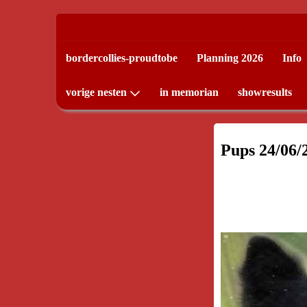
bordercollies-proudtobe
Planning 2026
Info
vorige nesten
in memorian
showresults
Pups 24/06/