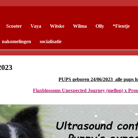
Scooter
Vaya
Witske
Wilma
Olly
*Fientje
nakomelingen
socialisatie
2023
PUPS geboren 24/06/2023 alle pups h
Flaxblossoms Unexpected Journey (mellon) x Proud