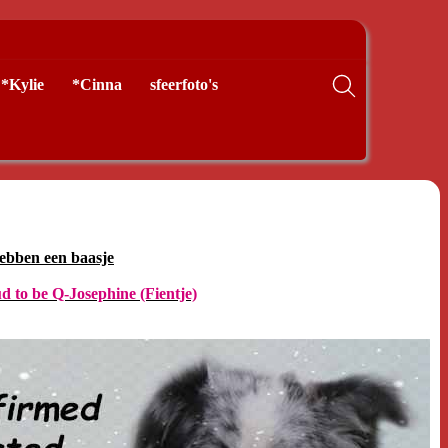
*Kylie
*Cinna
sfeerfoto's
ebben een baasje
 to be Q-Josephine (Fientje)